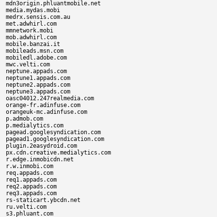
mdn3origin.phluantmobile.net

media.mydas.mobi

medrx.sensis.com.au

met.adwhirl.com

mmnetwork.mobi

mob.adwhirl.com

mobile.banzai.it

mobileads.msn.com

mobiledl.adobe.com

mwc.velti.com

neptune.appads.com

neptune1.appads.com

neptune2.appads.com

neptune3.appads.com

oasc04012.247realmedia.com

orange-fr.adinfuse.com

orangeuk-mc.adinfuse.com

p.admob.com

p.medialytics.com

pagead.googlesyndication.com

pagead1.googlesyndication.com

plugin.2easydroid.com

px.cdn.creative.medialytics.com

r.edge.inmobicdn.net

r.w.inmobi.com

req.appads.com

req1.appads.com

req2.appads.com

req3.appads.com

rs-staticart.ybcdn.net

ru.velti.com

s3.phluant.com
