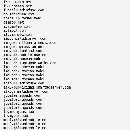
f59.smaato.net

f60.smaato.net

funnel0.adinfuse.com

go.adinfuse.com

golds.lp.mydas.mobi

gsmtop.net

i.jumptap.com

i.tapit.com

ifc.inmobi.com

im2.smartadserver.com

images.millennialmedia.com

images.mpression.net

img.ads.huntmad.com

img.ads.mobilefuse.net

img.ads.mocean.mobi

img.ads.taptapnetworks.com

img.ads1.mocean.mobi

img.ads2.mocean.mobi

img.ads3.mocean.mobi

img.ads4.mocean.mobi

intouch.adinfuse.com

itx5-publicidad.smartadserver.com

itx5.smartadserver.com

jupiter.appads.com

jupiter1.appads.com

jupiter2.appads.com

jupiter3.appads.com

lp.mp.mydas.mobi

lp.mydas.mobi

mdn1.phluantmobile.net

mdn2.phluantmobile.net

mdn3.phluantmobile.net
