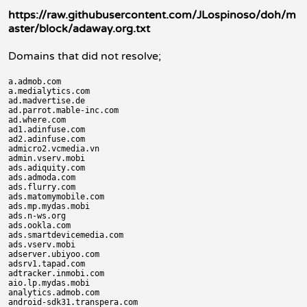
https://raw.githubusercontent.com/JLospinoso/doh/m
aster/block/adaway.org.txt
Domains that did not resolve;
a.admob.com

a.medialytics.com

ad.madvertise.de

ad.parrot.mable-inc.com

ad.where.com

ad1.adinfuse.com

ad2.adinfuse.com

admicro2.vcmedia.vn

admin.vserv.mobi

ads.adiquity.com

ads.admoda.com

ads.flurry.com

ads.matomymobile.com

ads.mp.mydas.mobi

ads.n-ws.org

ads.ookla.com

ads.smartdevicemedia.com

ads.vserv.mobi

adserver.ubiyoo.com

adsrv1.tapad.com

adtracker.inmobi.com

aio.lp.mydas.mobi

analytics.admob.com

android-sdk31.transpera.com
