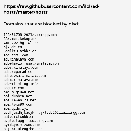
https://raw.githubusercontent.com/ilpl/ad-
hosts/master/hosts
Domains that are blocked by oisd;
123456798.2021zuixingg.com

38rzcuf.kekop.cn

4mtjzwz.bgjjwl.cn

5j73de.cn

6nglkt9.azhhr.cn

abc.zgm1.com

ad.ximalaya.com

adbehavior.wsa.ximalaya.com

adbs.ximalaya.com

ads.superad.cc

adse.wsa.ximalaya.com

adse.ximalaya.com

advert.mting.info

ahgjtc.com

amc.m.qiuwu.net

api.duoben.net

api.lewen123.net

api.lwxs99.com

api.qids.xyz

asdfjasdhjkasjkfhajklsd.2021zuixingg.com

auto.rctxobb.cn

avgle.topgirlsdating.com

ayidaye.m.zwdu.com

b.jinxiutengzhou.cn
