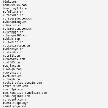
b2pk.com

bbnn.999xs.com

brucq.my2.life

c.feilan5.cn

c.fhhvdzr.cn

c.freeride.com.cn

c.haoanfang.cn

c.hnzls8.cn

c.jumorecn.com.cn

c.jvcpgjh.cn

c.kangai100.cn

c.kkbb.top

c.laxnlqn.cn

c.lxanimation.cn

c.mk6n4ym.cn

c.slsidvx.cn

c.tr31t.cn

c.v4dwkcv.com

c.vl665.cn

c.wjlzs.cn

c.wwkqh.top

c.wyykxyp.cn

c.zbwnzb.cn

c.zoepb.cn

cache1.value-domain.com

ccxxn.999xs.com

cdn.b2pk.com

cdn.runative-syndicate.com

code.cdjsblm.com

cpro.zol.com.cn

cwent.tuape.xyz

cwent.ybgo.xyz
