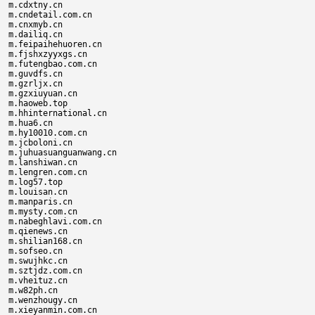
m.cdxtny.cn

m.cndetail.com.cn

m.cnxmyb.cn

m.dailiq.cn

m.feipaihehuoren.cn

m.fjshxzyyxgs.cn

m.futengbao.com.cn

m.guvdfs.cn

m.gzrljx.cn

m.gzxiuyuan.cn

m.haoweb.top

m.hhinternational.cn

m.hua6.cn

m.hy10010.com.cn

m.jcboloni.cn

m.juhuasuanguanwang.cn

m.lanshiwan.cn

m.lengren.com.cn

m.log57.top

m.louisan.cn

m.manparis.cn

m.mysty.com.cn

m.nabeghlavi.com.cn

m.qienews.cn

m.shilian168.cn

m.sofseo.cn

m.swujhkc.cn

m.sztjdz.com.cn

m.vheituz.cn

m.w82ph.cn

m.wenzhougy.cn

m.xieyanmin.com.cn
