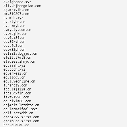
d.dfghaqea.xyz

dfiv.bjhengdiao.com

dg.mzxvib.com

dm.519397.com

e.bmbb.xyz

e.brtyhn.cn

e.cnxmyb.cn

e.mysty.com.cn

e.swujhkc.cn

ee.0pi84.cn

ee.89kvh.cn

ee.u4q2.cn

ee.w82ph.cn

ee1zz2a.bgjjwl.cn

efe25.t7wl8.cn

eladies.zhmyq.cn

eo.aaah.xyz

eo.ccch.xyz

eo.erkesi.cn

eo.llqd5.cn

eo.luveonline.cn

f.hshczy.com

fcc.lajsi2a.cn

fpb1.gxfin.com

fsktv1990.com

gg.bixia66.com

gnj4pit.lntnhtc.cn

go.lanmeifeel.xyz

golf.rctxobb.cn

gre542vv.x33xs.com

gre768cc.x33xs.com

hcc.qududu.cc
