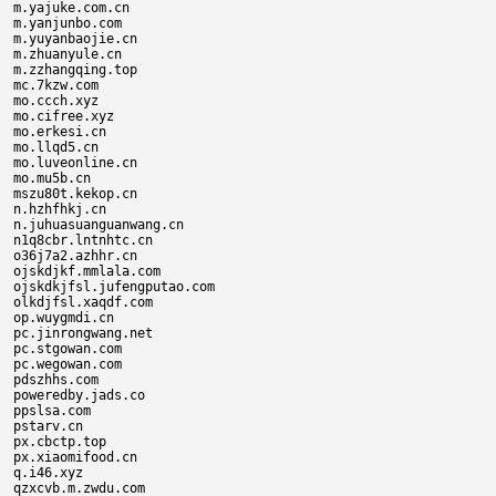
m.yajuke.com.cn

m.yanjunbo.com

m.yuyanbaojie.cn

m.zhuanyule.cn

m.zzhangqing.top

mc.7kzw.com

mo.ccch.xyz

mo.cifree.xyz

mo.erkesi.cn

mo.llqd5.cn

mo.luveonline.cn

mo.mu5b.cn

mszu80t.kekop.cn

n.hzhfhkj.cn

n.juhuasuanguanwang.cn

n1q8cbr.lntnhtc.cn

o36j7a2.azhhr.cn

ojskdjkf.mmlala.com

ojskdkjfsl.jufengputao.com

olkdjfsl.xaqdf.com

op.wuygmdi.cn

pc.jinrongwang.net

pc.stgowan.com

pc.wegowan.com

pdszhhs.com

poweredby.jads.co

ppslsa.com

pstarv.cn

px.cbctp.top

px.xiaomifood.cn

q.i46.xyz

qzxcvb.m.zwdu.com
