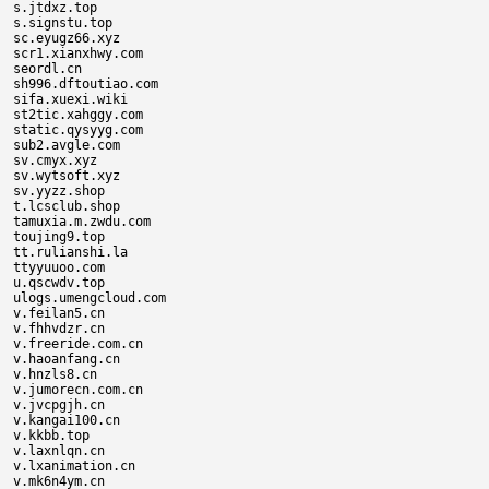
s.jtdxz.top

s.signstu.top

sc.eyugz66.xyz

scr1.xianxhwy.com

seordl.cn

sh996.dftoutiao.com

sifa.xuexi.wiki

st2tic.xahggy.com

static.qysyyg.com

sub2.avgle.com

sv.cmyx.xyz

sv.wytsoft.xyz

sv.yyzz.shop

t.lcsclub.shop

tamuxia.m.zwdu.com

toujing9.top

tt.rulianshi.la

ttyyuuoo.com

u.qscwdv.top

ulogs.umengcloud.com

v.feilan5.cn

v.fhhvdzr.cn

v.freeride.com.cn

v.haoanfang.cn

v.hnzls8.cn

v.jumorecn.com.cn

v.jvcpgjh.cn

v.kangai100.cn

v.kkbb.top

v.laxnlqn.cn

v.lxanimation.cn

v.mk6n4ym.cn
