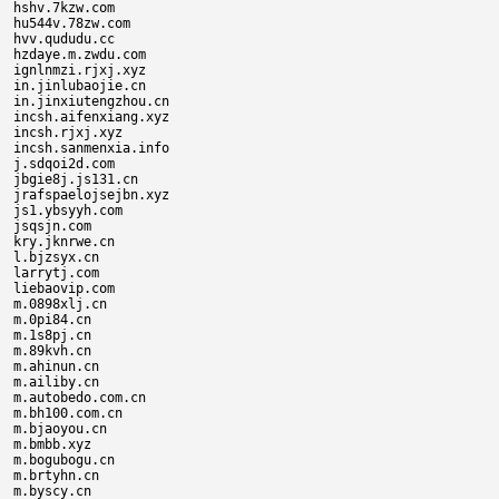
hshv.7kzw.com

hu544v.78zw.com

hvv.qududu.cc

hzdaye.m.zwdu.com

ignlnmzi.rjxj.xyz

in.jinlubaojie.cn

in.jinxiutengzhou.cn

incsh.aifenxiang.xyz

incsh.rjxj.xyz

incsh.sanmenxia.info

j.sdqoi2d.com

jbgie8j.js131.cn

jrafspaelojsejbn.xyz

js1.ybsyyh.com

jsqsjn.com

kry.jknrwe.cn

l.bjzsyx.cn

larrytj.com

liebaovip.com

m.0898xlj.cn

m.0pi84.cn

m.1s8pj.cn

m.89kvh.cn

m.ahinun.cn

m.ailiby.cn

m.autobedo.com.cn

m.bh100.com.cn

m.bjaoyou.cn

m.bmbb.xyz

m.bogubogu.cn

m.brtyhn.cn

m.byscy.cn
