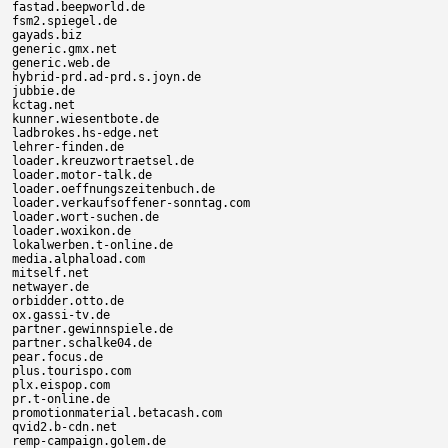
fastad.beepworld.de

fsm2.spiegel.de

gayads.biz

generic.gmx.net

generic.web.de

hybrid-prd.ad-prd.s.joyn.de

jubbie.de

kctag.net

kunner.wiesentbote.de

ladbrokes.hs-edge.net

lehrer-finden.de

loader.kreuzwortraetsel.de

loader.motor-talk.de

loader.oeffnungszeitenbuch.de

loader.verkaufsoffener-sonntag.com

loader.wort-suchen.de

loader.woxikon.de

lokalwerben.t-online.de

media.alphaload.com

mitself.net

netwayer.de

orbidder.otto.de

ox.gassi-tv.de

partner.gewinnspiele.de

partner.schalke04.de

pear.focus.de

plus.tourispo.com

plx.eispop.com

pr.t-online.de

promotionmaterial.betacash.com

qvid2.b-cdn.net

remp-campaign.golem.de
