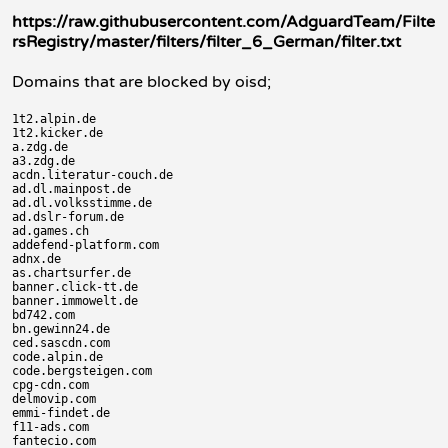
https://raw.githubusercontent.com/AdguardTeam/Filte
rsRegistry/master/filters/filter_6_German/filter.txt
Domains that are blocked by oisd;
1t2.alpin.de

1t2.kicker.de

a.zdg.de

a3.zdg.de

acdn.literatur-couch.de

ad.dl.mainpost.de

ad.dl.volksstimme.de

ad.dslr-forum.de

ad.games.ch

addefend-platform.com

adnx.de

as.chartsurfer.de

banner.click-tt.de

banner.immowelt.de

bd742.com

bn.gewinn24.de

ced.sascdn.com

code.alpin.de

code.bergsteigen.com

cpg-cdn.com

delmovip.com

emmi-findet.de

f11-ads.com

fantecio.com
