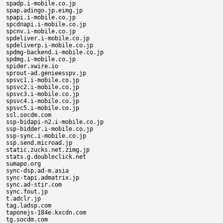
spadp.i-mobile.co.jp

spap.adingo.jp.eimg.jp

spapi.i-mobile.co.jp

spcdnapi.i-mobile.co.jp

spcnv.i-mobile.co.jp

spdeliver.i-mobile.co.jp

spdeliverp.i-mobile.co.jp

spdmg-backend.i-mobile.co.jp

spdmg.i-mobile.co.jp

spider.xwire.io

sprout-ad.genieesspv.jp

spsvc1.i-mobile.co.jp

spsvc2.i-mobile.co.jp

spsvc3.i-mobile.co.jp

spsvc4.i-mobile.co.jp

spsvc5.i-mobile.co.jp

ssl.socdm.com

ssp-bidapi-n2.i-mobile.co.jp

ssp-bidder.i-mobile.co.jp

ssp-sync.i-mobile.co.jp

ssp.send.microad.jp

static.zucks.net.zimg.jp

stats.g.doubleclick.net

sumapo.org

sync-dsp.ad-m.asia

sync-tapi.admatrix.jp

sync.ad-stir.com

sync.fout.jp

t.adclr.jp

tag.ladsp.com

taponejs-184e.kxcdn.com

tg.socdm.com
