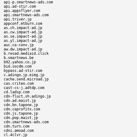
api-p.smartnews-ads.com

api.ad-stir.com

api.appsflyer.com

api.smartnews-ads.com

api.triver.jp

appconf.mtburn.com

as.ch.impact-ad.jp

as.cw.impact-ad.jp

as.se.impact-ad.jp

as.yl.impact-ad.jp

auc.ca-conv.jp

aw.dw.impact-ad.jp

b.resad.mediaid.click

b.smartnews.be

b92.yahoo.co.jp

bid.socdm.com

bypass.ad-stir.com

c.adingo.jp.eimg.jp

cache.send.microad.jp

cas.criteo.com

cast-cs-j.adtdp.com

cd.ladsp.com

cdn-fluct.sh.adingo.jp

cdn.ad.maist.jp

cdn.bn.tapone.jp

cdn.caprofitx.com

cdn.js.tapone.jp

cdn.pop.maist.jp

cdn.smartnews-ads.com

cdn.turn.com

cdni.amoad.com

cl.4clvr.jp
