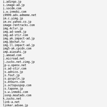
i.adingo.jp

i.image-ad.jp

i.socdm.com

i.w.inmobi.com

i9999.adv.admeme.net

im.c.yimg.jp

im.ov.yahoo.co.jp

image-rentracks.com

img.4clvr.jp

img.ad-seek.jp

img.ad-stir.com

img.ak.impact-ad.jp

img.bbchat.tv

img.ll.impact-ad.jp

img5-ak.cpcdn.com

imp.aiasahi.jp

j.amoad.com

j.microad.net

j.zucks.net.zimg.jp

jp-u.openx.net

js.ad-stir.com

js.adnico.jp

js.fout.jp

js.gsspcln.jp

js.mtburn.com

js.octopuspop.com

js.tapone.jp

js.w.inmobi.com

jsonp.moatads.com

k.zucks.net

link-a.net

linker.adsee.jp
