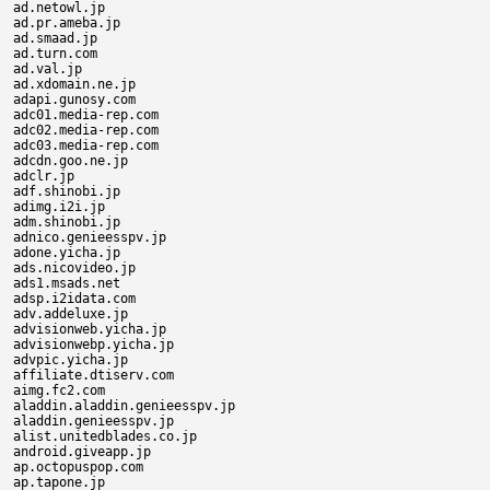
ad.netowl.jp

ad.pr.ameba.jp

ad.smaad.jp

ad.turn.com

ad.val.jp

ad.xdomain.ne.jp

adapi.gunosy.com

adc01.media-rep.com

adc02.media-rep.com

adc03.media-rep.com

adcdn.goo.ne.jp

adclr.jp

adf.shinobi.jp

adimg.i2i.jp

adm.shinobi.jp

adnico.genieesspv.jp

adone.yicha.jp

ads.nicovideo.jp

ads1.msads.net

adsp.i2idata.com

adv.addeluxe.jp

advisionweb.yicha.jp

advisionwebp.yicha.jp

advpic.yicha.jp

affiliate.dtiserv.com

aimg.fc2.com

aladdin.aladdin.genieesspv.jp

aladdin.genieesspv.jp

alist.unitedblades.co.jp

android.giveapp.jp

ap.octopuspop.com

ap.tapone.jp
