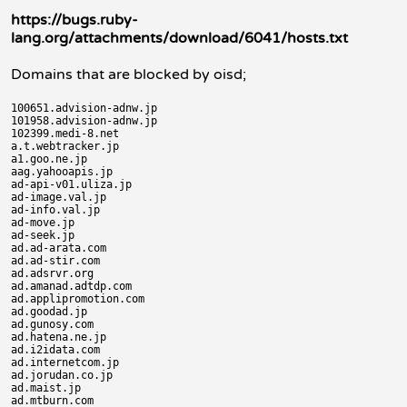
https://bugs.ruby-
lang.org/attachments/download/6041/hosts.txt
Domains that are blocked by oisd;
100651.advision-adnw.jp

101958.advision-adnw.jp

102399.medi-8.net

a.t.webtracker.jp

a1.goo.ne.jp

aag.yahooapis.jp

ad-api-v01.uliza.jp

ad-image.val.jp

ad-info.val.jp

ad-move.jp

ad-seek.jp

ad.ad-arata.com

ad.ad-stir.com

ad.adsrvr.org

ad.amanad.adtdp.com

ad.applipromotion.com

ad.goodad.jp

ad.gunosy.com

ad.hatena.ne.jp

ad.i2idata.com

ad.internetcom.jp

ad.jorudan.co.jp

ad.maist.jp

ad.mtburn.com
