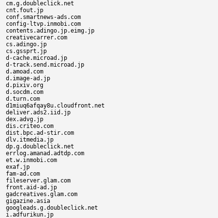
cm.g.doubleclick.net

cnt.fout.jp

conf.smartnews-ads.com

config-ltvp.inmobi.com

contents.adingo.jp.eimg.jp

creativecarrer.com

cs.adingo.jp

cs.gssprt.jp

d-cache.microad.jp

d-track.send.microad.jp

d.amoad.com

d.image-ad.jp

d.pixiv.org

d.socdm.com

d.turn.com

d1miuq6afqay8u.cloudfront.net

deliver.ads2.iid.jp

dex.advg.jp

dis.criteo.com

dist.bpc.ad-stir.com

dlv.itmedia.jp

dp.g.doubleclick.net

errlog.amanad.adtdp.com

et.w.inmobi.com

exaf.jp

fam-ad.com

fileserver.glam.com

front.aid-ad.jp

gadcreatives.glam.com

gigazine.asia

googleads.g.doubleclick.net

i.adfurikun.jp
