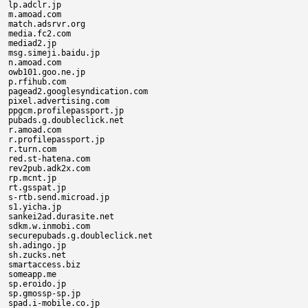
lp.adclr.jp

m.amoad.com

match.adsrvr.org

media.fc2.com

mediad2.jp

msg.simeji.baidu.jp

n.amoad.com

owb101.goo.ne.jp

p.rfihub.com

pagead2.googlesyndication.com

pixel.advertising.com

ppgcm.profilepassport.jp

pubads.g.doubleclick.net

r.amoad.com

r.profilepassport.jp

r.turn.com

red.st-hatena.com

rev2pub.adk2x.com

rp.mcnt.jp

rt.gsspat.jp

s-rtb.send.microad.jp

s1.yicha.jp

sankei2ad.durasite.net

sdkm.w.inmobi.com

securepubads.g.doubleclick.net

sh.adingo.jp

sh.zucks.net

smartaccess.biz

someapp.me

sp.eroido.jp

sp.gmossp-sp.jp

spad.i-mobile.co.jp
